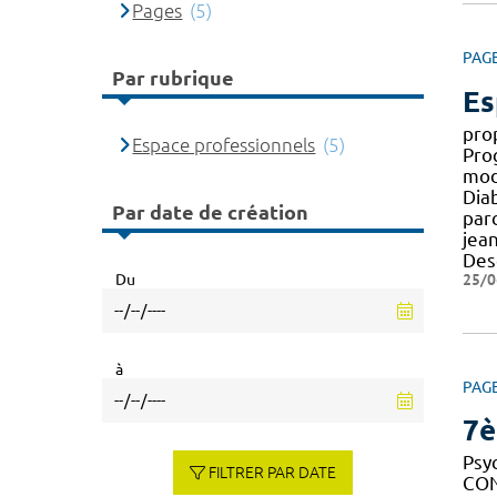
Pages
(5)
PAG
Par rubrique
Es
pro
Espace professionnels
(5)
Pro
modu
Dia
Par date de création
par
jea
Desc
25/0
Du
à
PAG
7è
Psy
FILTRER PAR DATE
CON