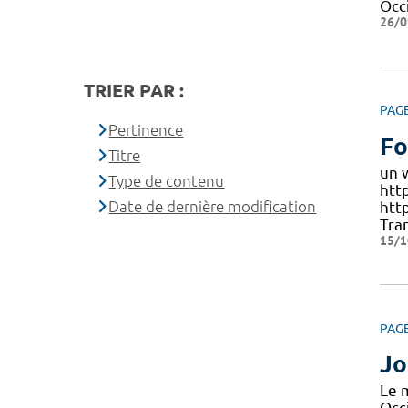
Occ
26/0
TRIER PAR :
PAG
Pertinence
Fo
Titre
un 
Type de contenu
htt
Date de dernière modification
htt
Tran
15/1
PAG
Jo
Le m
Occi