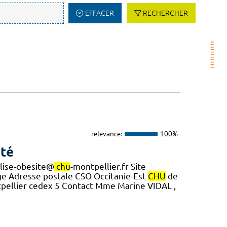
EFFACER
RECHERCHER
relevance:
100%
nté
alise-obesite@
chu
-montpellier.fr Site
trage Adresse postale CSO Occitanie-Est
CHU
de
pellier cedex 5 Contact Mme Marine VIDAL ,