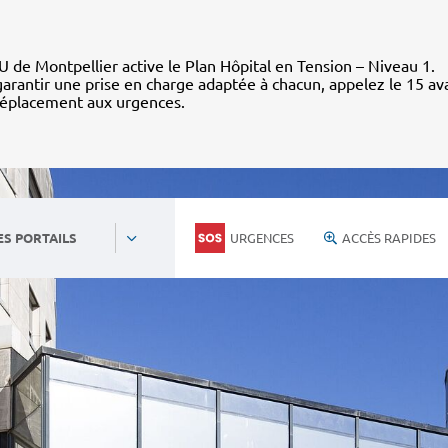
 de Montpellier active le Plan Hôpital en Tension – Niveau 1.
arantir une prise en charge adaptée à chacun, appelez le 15 av
déplacement aux urgences.
URGENCES
ACCÈS RAPIDES
ES PORTAILS