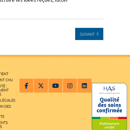
SUIVANT
TIENT
ENT CHU
ITÉ :
EMENT
E
 LÉGALES
ON DES
ITE
ENTS
S