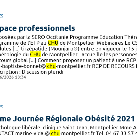
ES
pace professionnels
posées par la SERO Occitanie Programme Education Théra
gramme de l'ETP au
CHU
de Montpellier Webinaires Le C
les [...] tirzépatide (Mounjaro®) entre en vigueur le 15 j
bétologie du
CHU
de Montpellier - accueille les personnes
cours global [...] Comment proposer un patient à une RCP 
n-baptiste-bonnet@
chu
-montpellier.fr RCP DE RECOUR
ription : Discussion pluridi
6/2026 18:34
ES
me Journée Régionale Obésité 2021
chologue libérale, clinique Saint-Jean, Montpellier Mme 
TACT marine-vidal@
chu
-montpellier.fr Tel. 04 67 33 5