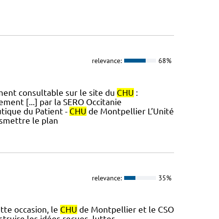
relevance:
68%
ent consultable sur le site du
CHU
:
ment [...] par la SERO Occitanie
tique du Patient -
CHU
de Montpellier L’Unité
nsmettre le plan
relevance:
35%
tte occasion, le
CHU
de Montpellier et le CSO
truire les idées reçues, lutter