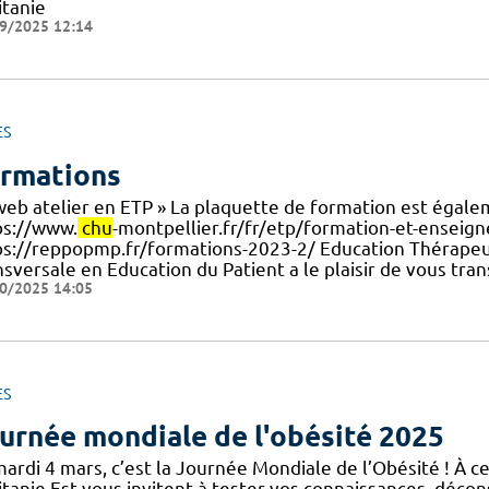
itanie
9/2025 12:14
ES
rmations
web atelier en ETP » La plaquette de formation est égalem
ps://www.
chu
-montpellier.fr/fr/etp/formation-et-enseigne
ps://reppopmp.fr/formations-2023-2/ Education Thérapeu
sversale en Education du Patient a le plaisir de vous tra
0/2025 14:05
ES
urnée mondiale de l'obésité 2025
ardi 4 mars, c’est la Journée Mondiale de l’Obésité ! À ce
tanie Est vous invitent à tester vos connaissances, décons