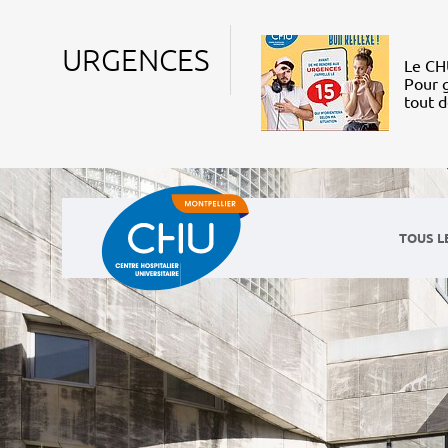
URGENCES
Le CHU
Pour g
tout 
TOUS L