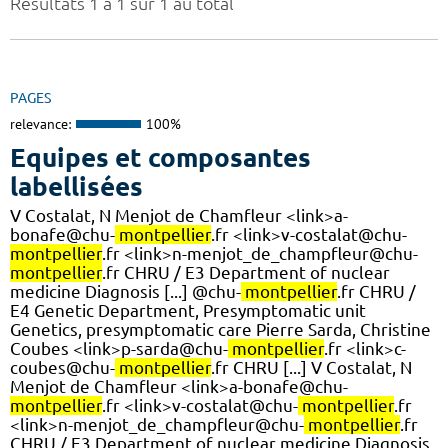
Résultats 1 à 1 sur 1 au total
PAGES
relevance:
100%
Equipes et composantes
labellisées
V Costalat, N Menjot de Chamfleur <link>a-
bonafe@chu-
montpellier
.fr <link>v-costalat@chu-
montpellier
.fr <link>n-menjot_de_champfleur@chu-
montpellier
.fr CHRU / E3 Department of nuclear
medicine Diagnosis [...] @chu-
montpellier
.fr CHRU /
E4 Genetic Department, Presymptomatic unit
Genetics, presymptomatic care Pierre Sarda, Christine
Coubes <link>p-sarda@chu-
montpellier
.fr <link>c-
coubes@chu-
montpellier
.fr CHRU [...] V Costalat, N
Menjot de Chamfleur <link>a-bonafe@chu-
montpellier
.fr <link>v-costalat@chu-
montpellier
.fr
<link>n-menjot_de_champfleur@chu-
montpellier
.fr
CHRU / E3 Department of nuclear medicine Diagnosis