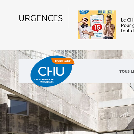
URGENCES
Le CHU
Pour g
tout 
TOUS L