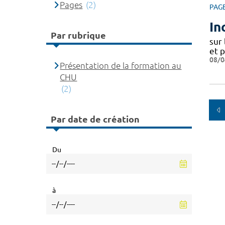
Pages
(2)
PAG
In
Par rubrique
sur
et 
08/0
Présentation de la formation au
CHU
(2)
Par date de création
Du
à