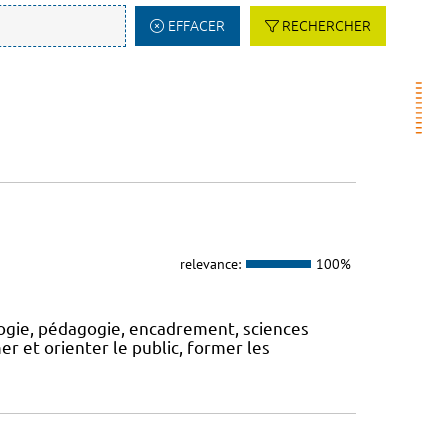
EFFACER
RECHERCHER
relevance:
100%
logie, pédagogie, encadrement, sciences
rmer et orienter le public, former les