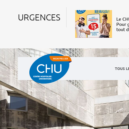
URGENCES
Le CHU
Pour g
tout 
TOUS L