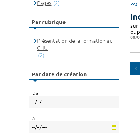
Pages
(2)
PAG
In
Par rubrique
sur
et 
08/0
Présentation de la formation au
CHU
(2)
Par date de création
Du
à