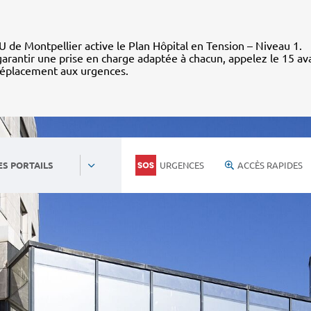
 de Montpellier active le Plan Hôpital en Tension – Niveau 1.
arantir une prise en charge adaptée à chacun, appelez le 15 av
déplacement aux urgences.
URGENCES
ACCÈS RAPIDES
ES PORTAILS