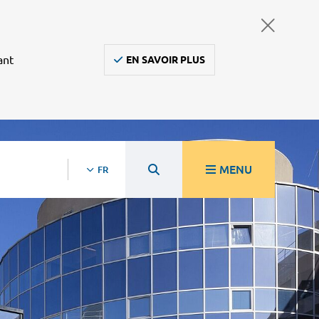
ant
EN SAVOIR PLUS
MENU
FR