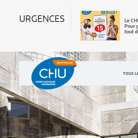
URGENCES
Le CHU
Pour g
tout 
TOUS L