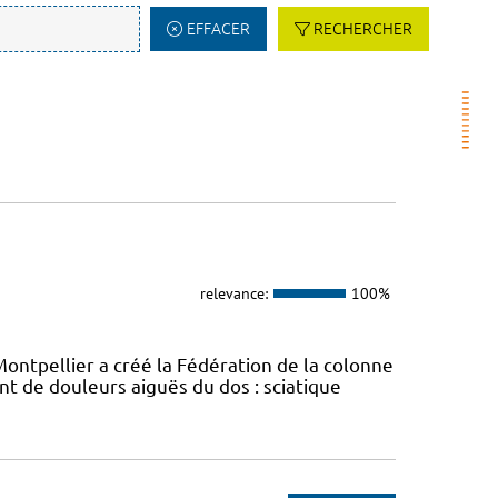
EFFACER
RECHERCHER
relevance:
100%
ontpellier a créé la Fédération de la colonne
t de douleurs aiguës du dos : sciatique