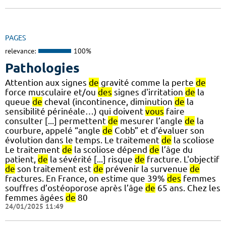
PAGES
relevance:
100%
Pathologies
Attention aux signes
de
gravité comme la perte
de
force musculaire et/ou
des
signes d'irritation
de
la
queue
de
cheval (incontinence, diminution
de
la
sensibilité périnéale…) qui doivent
vous
faire
consulter [...] permettent
de
mesurer l’angle
de
la
courbure, appelé “angle
de
Cobb” et d’évaluer son
évolution dans le temps. Le traitement
de
la scoliose
Le traitement
de
la scoliose dépend
de
l’âge du
patient,
de
la sévérité [...] risque
de
fracture. L'objectif
de
son traitement est
de
prévenir la survenue
de
fractures. En France, on estime que 39%
des
femmes
souffres d’ostéoporose après l’âge
de
65 ans. Chez les
femmes âgées
de
80
24/01/2025 11:49