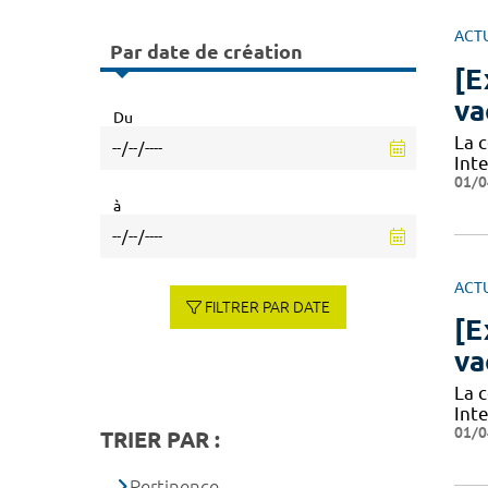
ACT
Par date de création
[E
va
Du
La 
Int
01/0
à
ACT
FILTRER PAR DATE
[E
va
La 
Int
01/0
TRIER PAR :
Pertinence