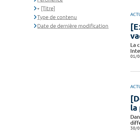
[Titre]
ACT
Type de contenu
[E
Date de dernière modification
va
La 
Int
01/0
ACT
[D
la
Dan
diff
30/0