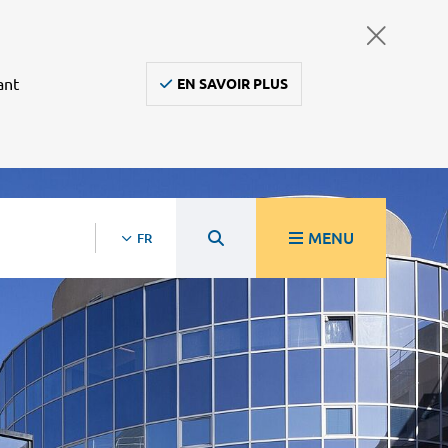
ant
EN SAVOIR PLUS
MENU
FR