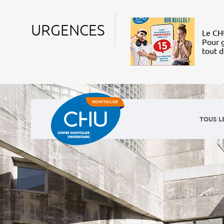
URGENCES
Le CHU
Pour g
tout 
TOUS L