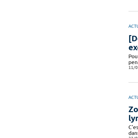
ACT
[D
ex
Pour
pen
11/0
ACT
Zo
ly
C’e
dan