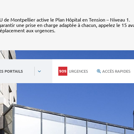
 de Montpellier active le Plan Hôpital en Tension – Niveau 1.
arantir une prise en charge adaptée à chacun, appelez le 15 av
déplacement aux urgences.
URGENCES
ACCÈS RAPIDES
ES PORTAILS