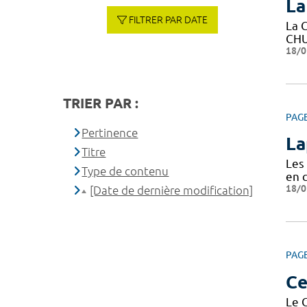
La
FILTRER PAR DATE
La C
CHU
18/0
TRIER PAR :
PAG
Pertinence
La
Titre
Les 
Type de contenu
en c
18/0
[Date de dernière modification]
PAG
Ce
Le 