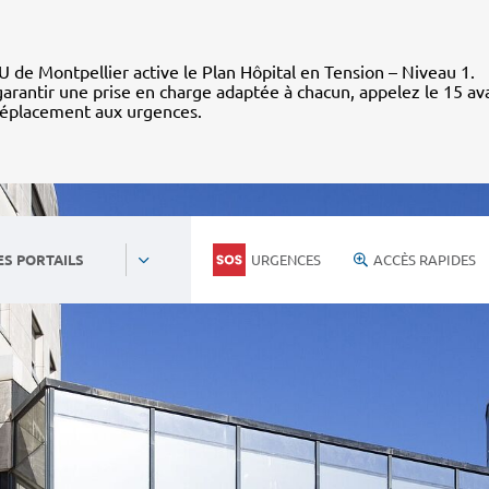
 de Montpellier active le Plan Hôpital en Tension – Niveau 1.
arantir une prise en charge adaptée à chacun, appelez le 15 av
déplacement aux urgences.
URGENCES
ACCÈS RAPIDES
ES PORTAILS