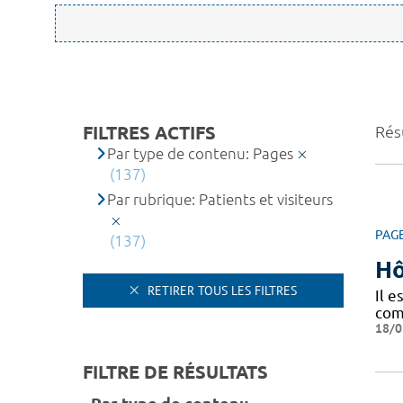
FILTRES ACTIFS
Résu
Par type de contenu: Pages
(137)
Par rubrique: Patients et visiteurs
PAG
(137)
Hô
RETIRER TOUS LES FILTRES
Il 
com
18/0
FILTRE DE RÉSULTATS