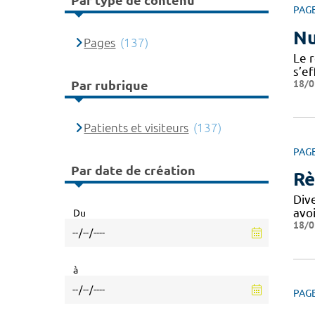
Par type de contenu
PAG
Nu
Pages
(137)
Le r
s’e
18/0
Par rubrique
Patients et visiteurs
(137)
PAG
Par date de création
Rè
Div
avo
Du
18/0
à
PAG