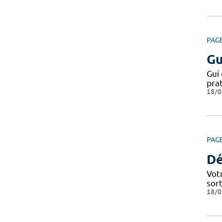
PAG
Gu
Gui 
pra
18/0
PAG
Dé
Votr
sor
18/0