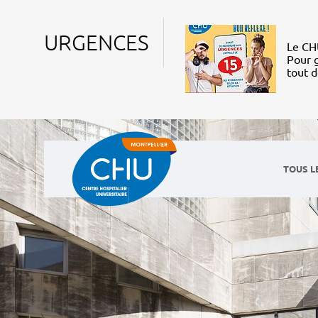
URGENCES
Le CHU
Pour g
tout 
TOUS L