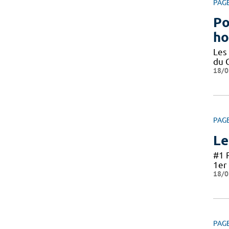
PAG
Po
ho
Les
du 
18/0
PAG
Le
#1 
1er 
18/0
PAG