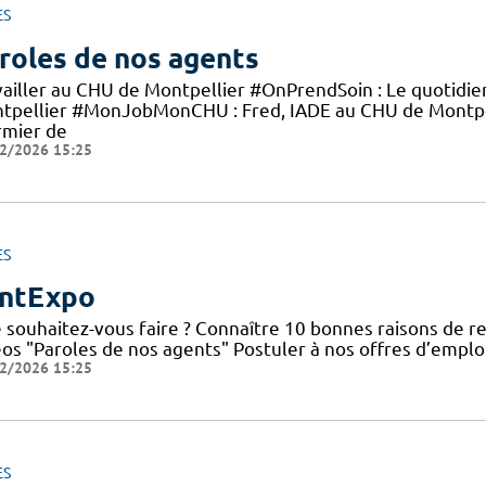
ES
roles de nos agents
vailler au CHU de Montpellier #OnPrendSoin : Le quotidi
tpellier #MonJobMonCHU : Fred, IADE au CHU de Montp
rmier de
2/2026 15:25
ES
ntExpo
 souhaitez-vous faire ? Connaître 10 bonnes raisons de re
éos "Paroles de nos agents" Postuler à nos offres d’emplo
2/2026 15:25
ES