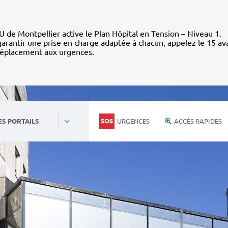
 de Montpellier active le Plan Hôpital en Tension – Niveau 1.
arantir une prise en charge adaptée à chacun, appelez le 15 av
déplacement aux urgences.
URGENCES
ACCÈS RAPIDES
ES PORTAILS