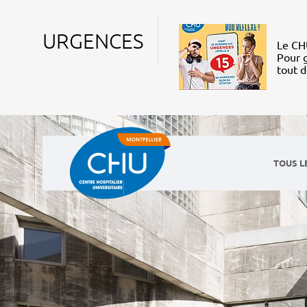
URGENCES
Le CHU
Pour g
tout 
TOUS L