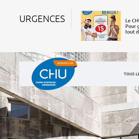
URGENCES
Le CHU
Pour g
tout 
TOUS L