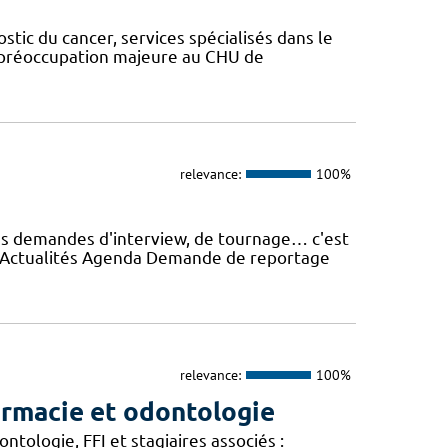
stic du cancer, services spécialisés dans le
ne préoccupation majeure au CHU de
relevance:
100%
es demandes d'interview, de tournage… c'est
e Actualités Agenda Demande de reportage
relevance:
100%
armacie et odontologie
tologie, FFI et stagiaires associés :