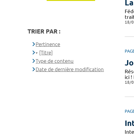
La
Fédé
tra
18/0
TRIER PAR :
Pertinence
PAG
[Titre]
Type de contenu
Jo
Date de dernière modification
Rés
ici
18/0
PAG
In
Inte