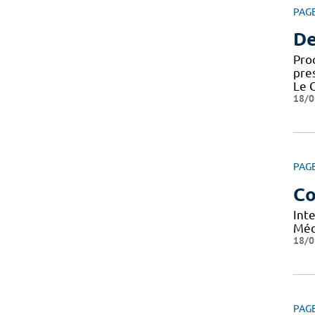
PAG
De
Pro
pre
Le 
18/0
PAG
Co
Int
Méd
18/0
PAG