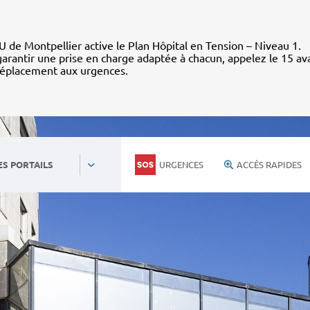
 de Montpellier active le Plan Hôpital en Tension – Niveau 1.
arantir une prise en charge adaptée à chacun, appelez le 15 av
déplacement aux urgences.
URGENCES
ACCÈS RAPIDES
ES PORTAILS