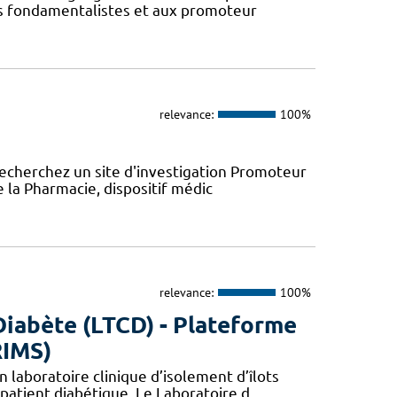
urs fondamentalistes et aux promoteur
relevance:
100%
recherchez un site d'investigation Promoteur
e la Pharmacie, dispositif médic
relevance:
100%
Diabète (LTCD) - Plateforme
RIMS)
 laboratoire clinique d’isolement d’îlots
patient diabétique. Le Laboratoire d