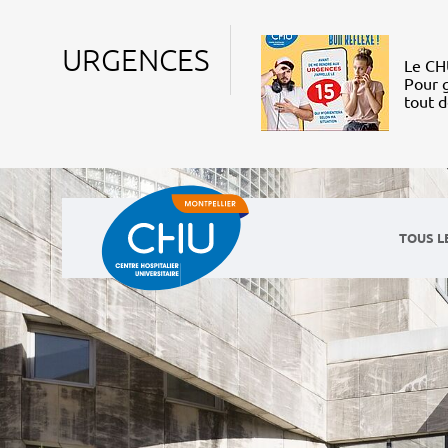
URGENCES
Le CHU
Pour g
tout 
TOUS L