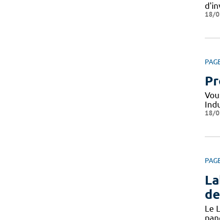
d'i
18/0
PAG
Pr
Vou
Indu
18/0
PAG
La
de
Le L
pan