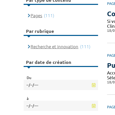
Par type de contenu
PAG
Co
Pages
(111)
Si 
Cli
18/0
Par rubrique
Recherche et innovation
(111)
PAG
Par date de création
Pu
Acc
Sél
Du
18/0
à
PAG