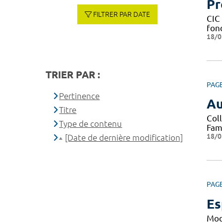
Pr
FILTRER PAR DATE
CIC 
fond
18/0
TRIER PAR :
PAG
Pertinence
Au
Titre
Col
Type de contenu
Fami
18/0
[Date de dernière modification]
PAG
Es
Mod