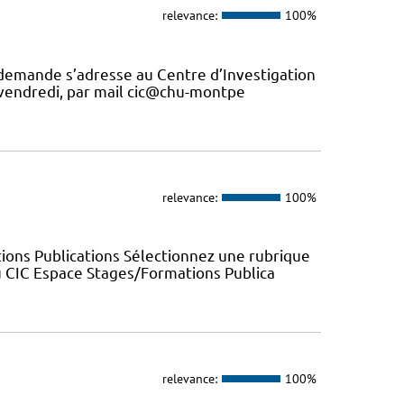
relevance:
100%
 demande s’adresse au Centre d’Investigation
u vendredi, par mail cic@chu-montpe
relevance:
100%
ions Publications Sélectionnez une rubrique
u CIC Espace Stages/Formations Publica
relevance:
100%