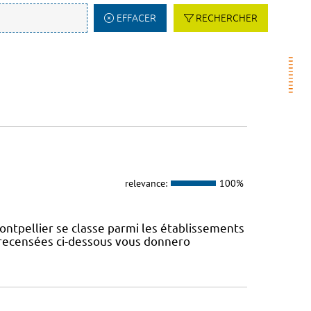
EFFACER
RECHERCHER
relevance:
100%
ontpellier se classe parmi les établissements
s recensées ci-dessous vous donnero