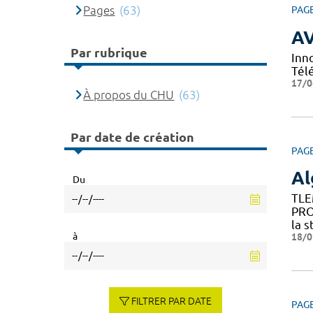
Pages
(63)
PAG
A
Par rubrique
Inn
Tél
17/0
À propos du CHU
(63)
Par date de création
PAG
Al
Du
TLE
PRO
la s
à
18/0
FILTRER PAR DATE
PAG