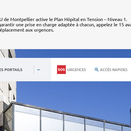
 de Montpellier active le Plan Hôpital en Tension – Niveau 1.
arantir une prise en charge adaptée à chacun, appelez le 15 av
déplacement aux urgences.
URGENCES
ACCÈS RAPIDES
ES PORTAILS