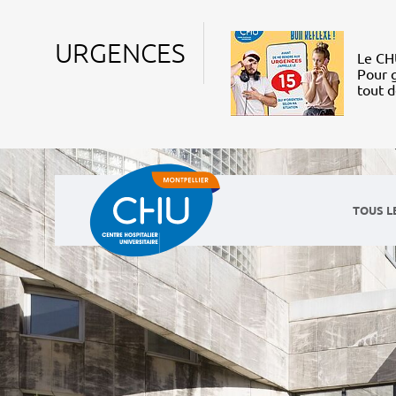
URGENCES
Le CHU
Pour g
tout 
TOUS L