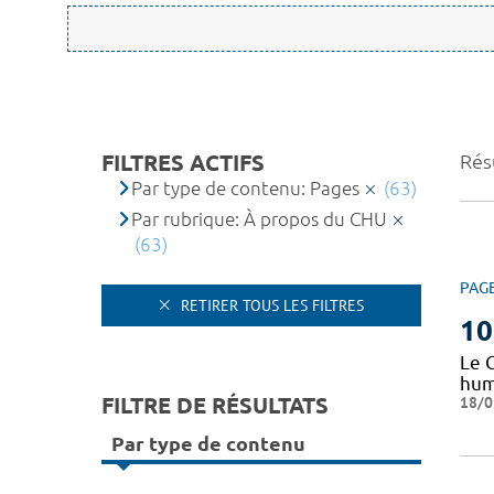
FILTRES ACTIFS
Résu
Par type de contenu: Pages
(63)
Par rubrique: À propos du CHU
(63)
PAG
RETIRER TOUS LES FILTRES
10
Le 
huma
FILTRE DE RÉSULTATS
18/0
Par type de contenu