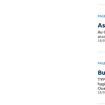
PAG
As
Au 
ass
18/0
PAG
Bu
TYP
hyg
Oua
18/0