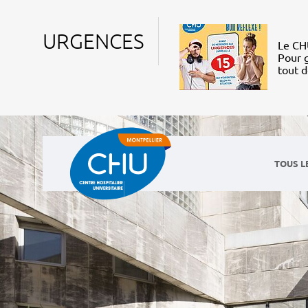
URGENCES
Le CHU
Pour g
tout 
TOUS L