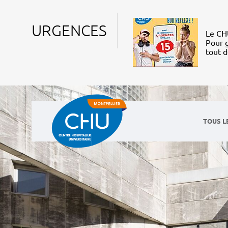
URGENCES
Le CHU
Pour g
tout 
TOUS L