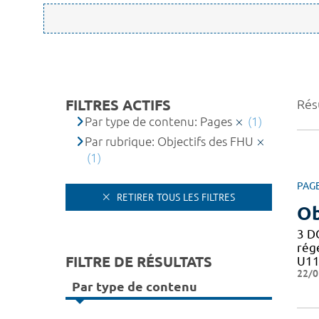
FILTRES ACTIFS
Résu
Par type de contenu: Pages
(1)
Par rubrique: Objectifs des FHU
(1)
PAG
RETIRER TOUS LES FILTRES
Ob
3 D
rég
FILTRE DE RÉSULTATS
U11
22/0
Par type de contenu