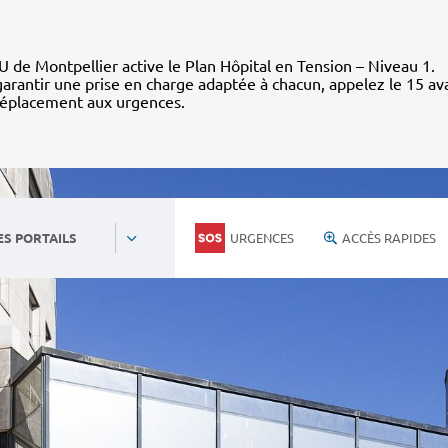
 de Montpellier active le Plan Hôpital en Tension – Niveau 1.
arantir une prise en charge adaptée à chacun, appelez le 15 av
déplacement aux urgences.
URGENCES
ACCÈS RAPIDES
ES PORTAILS