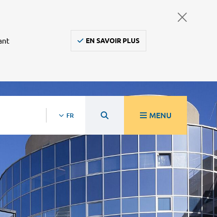
ant
EN SAVOIR PLUS
MENU
FR