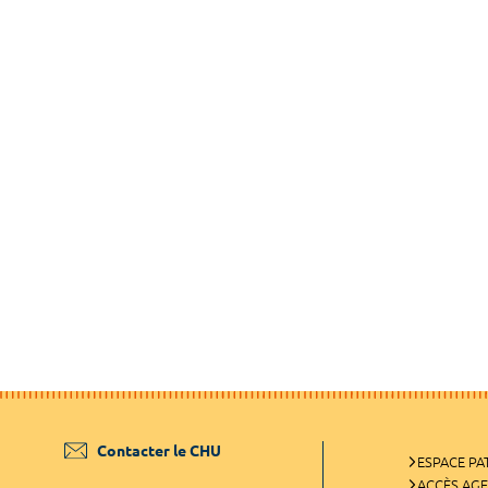
Contacter le CHU
ESPACE PA
ACCÈS AG