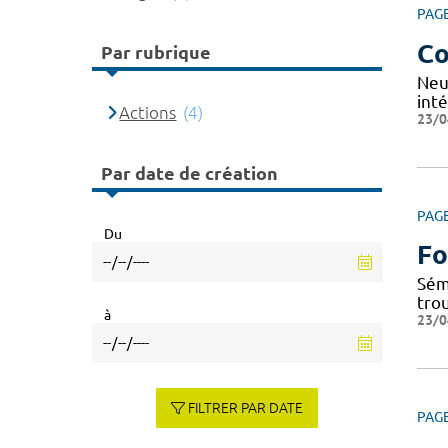
PAG
Co
Par rubrique
Neu
inté
Actions
(4)
23/0
Par date de création
PAG
Du
Fo
Sém
tro
à
23/0
FILTRER PAR DATE
PAG