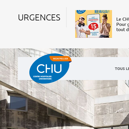
URGENCES
Le CHU
Pour g
tout 
TOUS L