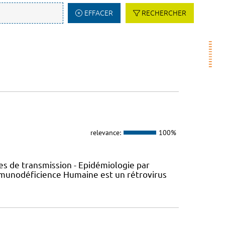
EFFACER
RECHERCHER
relevance:
100%
s de transmission - Epidémiologie par
’Immunodéficience Humaine est un rétrovirus