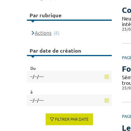
Co
Par rubrique
Neu
inté
23/0
Actions
(4)
Par date de création
PAG
Fo
Du
Sém
tro
23/0
à
PAG
FILTRER PAR DATE
Le