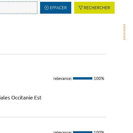
EFFACER
RECHERCHER
relevance:
100%
ales Occitanie Est
relevance:
100%