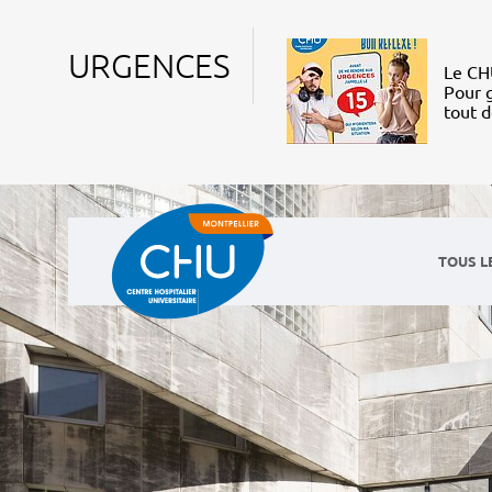
URGENCES
Le CHU
Pour g
tout 
TOUS L