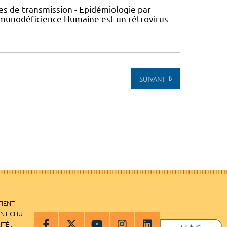
s de transmission - Epidémiologie par
’Immunodéficience Humaine est un rétrovirus
SUIVANT
TIENT
ENT CHU
ITÉ :