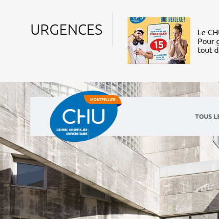
URGENCES
Le CHU
Pour g
tout 
TOUS L