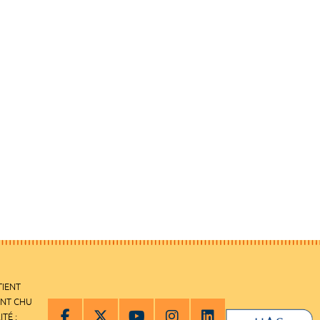
TIENT
ENT CHU
ITÉ :