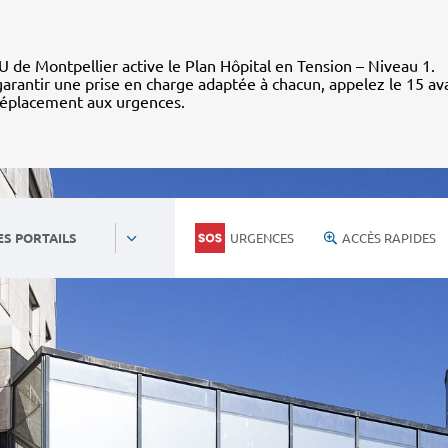
 de Montpellier active le Plan Hôpital en Tension – Niveau 1.
arantir une prise en charge adaptée à chacun, appelez le 15 av
déplacement aux urgences.
URGENCES
ACCÈS RAPIDES
ES PORTAILS