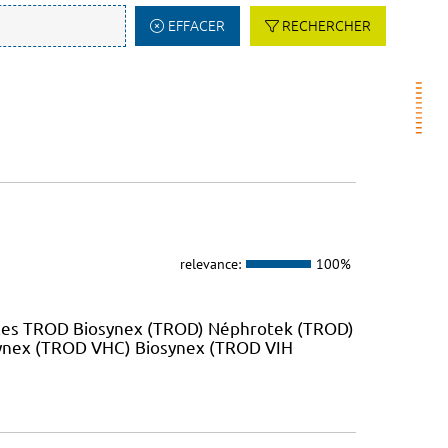
EFFACER
RECHERCHER
relevance:
100%
 les TROD Biosynex (TROD) Néphrotek (TROD)
ynex (TROD VHC) Biosynex (TROD VIH