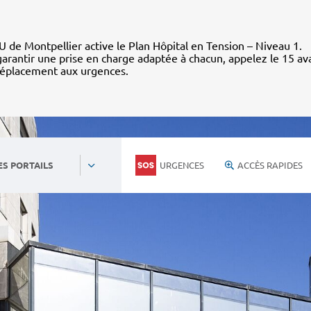
 de Montpellier active le Plan Hôpital en Tension – Niveau 1.
arantir une prise en charge adaptée à chacun, appelez le 15 av
déplacement aux urgences.
URGENCES
ACCÈS RAPIDES
ES PORTAILS