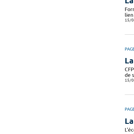
La
For
lie
15/0
PAG
La
CFP
de s
15/0
PAG
La
L'é