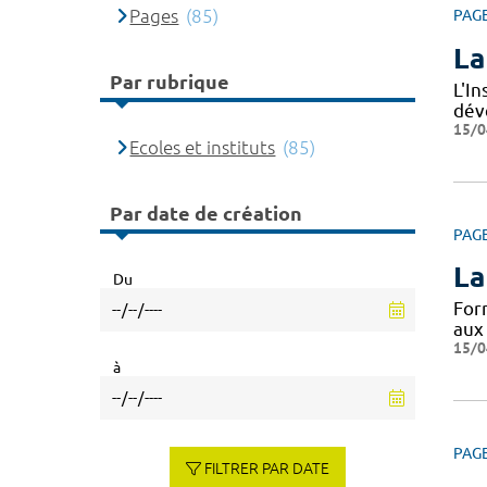
Pages
(85)
PAG
La
Par rubrique
L'I
dév
15/0
Ecoles et instituts
(85)
Par date de création
PAG
La
Du
For
aux
15/0
à
PAG
FILTRER PAR DATE