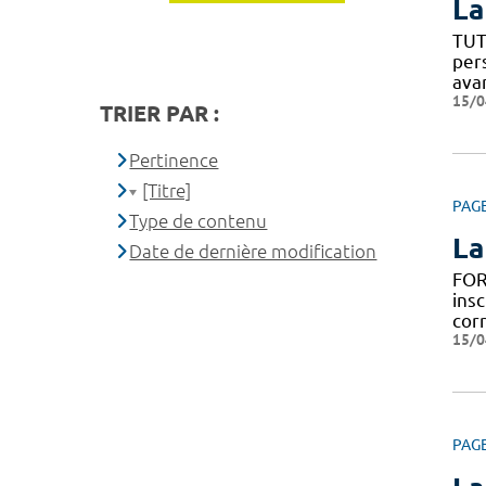
La
TUT
per
ava
15/0
TRIER PAR :
Pertinence
[Titre]
PAG
Type de contenu
La
Date de dernière modification
FOR
insc
cor
15/0
PAG