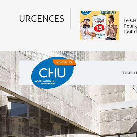
URGENCES
Le CHU
Pour g
tout 
TOUS L