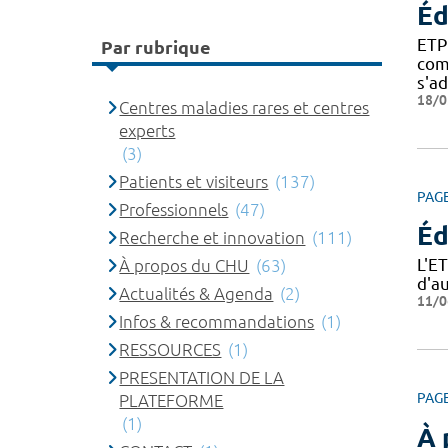
Éd
ETP
Par rubrique
com
s'a
18/0
Centres maladies rares et centres
experts
(3)
Patients et visiteurs
(137)
PAG
Professionnels
(47)
Éd
Recherche et innovation
(111)
L'E
À propos du CHU
(63)
d'a
Actualités & Agenda
(2)
11/0
Infos & recommandations
(1)
RESSOURCES
(1)
PRESENTATION DE LA
PAG
PLATEFORME
(1)
À 