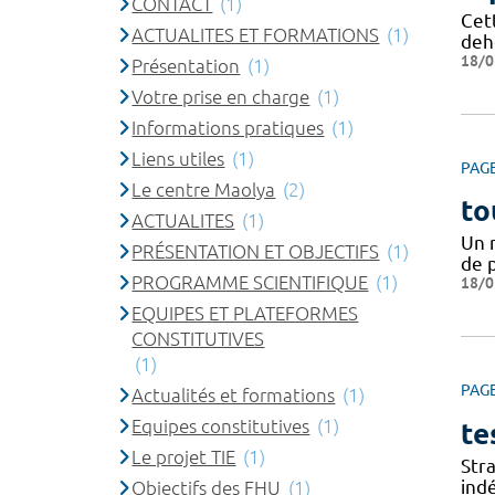
CONTACT
(1)
Cet
ACTUALITES ET FORMATIONS
(1)
deh
18/0
Présentation
(1)
Votre prise en charge
(1)
Informations pratiques
(1)
Liens utiles
(1)
PAG
Le centre Maolya
(2)
to
ACTUALITES
(1)
Un 
PRÉSENTATION ET OBJECTIFS
(1)
de 
PROGRAMME SCIENTIFIQUE
(1)
18/0
EQUIPES ET PLATEFORMES
CONSTITUTIVES
(1)
PAG
Actualités et formations
(1)
Equipes constitutives
(1)
te
Le projet TIE
(1)
Stra
ind
Objectifs des FHU
(1)