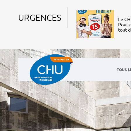
URGENCES
Le CHU
Pour g
tout 
TOUS L