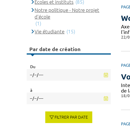
Ecoles et instituts
(85)
PAG
Notre politique - Notre projet
d'école
Wo
(1)
Axe
Vie étudiante
(15)
l'in
22/0
Par date de création
PAG
Du
Vo
Int
à
de l
18/0
FILTRER PAR DATE
PAG