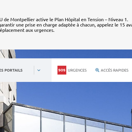
 de Montpellier active le Plan Hôpital en Tension – Niveau 1.
arantir une prise en charge adaptée à chacun, appelez le 15 av
déplacement aux urgences.
URGENCES
ACCÈS RAPIDES
ES PORTAILS