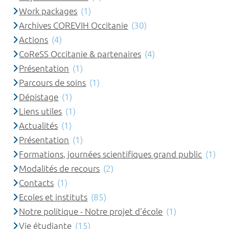
Work packages
(1)
Archives COREVIH Occitanie
(30)
Actions
(4)
CoReSS Occitanie & partenaires
(4)
Présentation
(1)
Parcours de soins
(1)
Dépistage
(1)
Liens utiles
(1)
Actualités
(1)
Présentation
(1)
Formations, journées scientifiques grand public
(1)
Modalités de recours
(2)
Contacts
(1)
Ecoles et instituts
(85)
Notre politique - Notre projet d'école
(1)
Vie étudiante
(15)