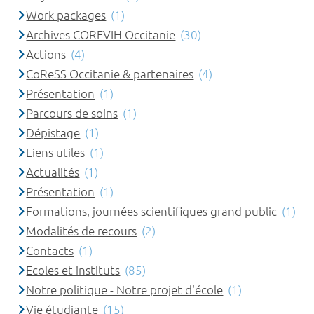
Work packages
(1)
Archives COREVIH Occitanie
(30)
Actions
(4)
CoReSS Occitanie & partenaires
(4)
Présentation
(1)
Parcours de soins
(1)
Dépistage
(1)
Liens utiles
(1)
Actualités
(1)
Présentation
(1)
Formations, journées scientifiques grand public
(1)
Modalités de recours
(2)
Contacts
(1)
Ecoles et instituts
(85)
Notre politique - Notre projet d'école
(1)
Vie étudiante
(15)