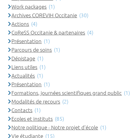
Work packages
(1)
Archives COREVIH Occitanie
(30)
Actions
(4)
CoReSS Occitanie & partenaires
(4)
Présentation
(1)
Parcours de soins
(1)
Dépistage
(1)
Liens utiles
(1)
Actualités
(1)
Présentation
(1)
Formations, journées scientifiques grand public
(1)
Modalités de recours
(2)
Contacts
(1)
Ecoles et instituts
(85)
Notre politique - Notre projet d'école
(1)
Vie étudiante
(15)