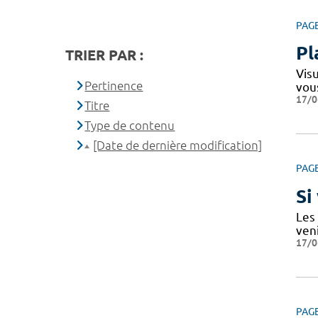
PAG
Pl
TRIER PAR :
Vis
Pertinence
vou
17/0
Titre
Type de contenu
[Date de dernière modification]
PAG
Si
Les
ven
17/0
PAG