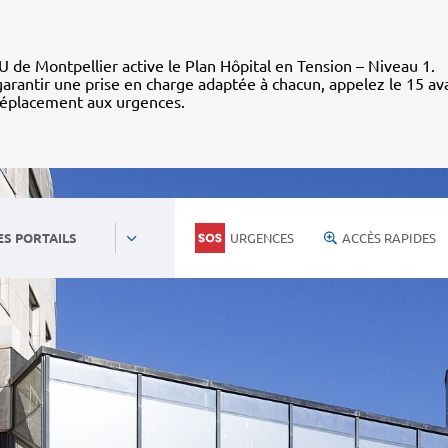
 de Montpellier active le Plan Hôpital en Tension – Niveau 1.
arantir une prise en charge adaptée à chacun, appelez le 15 av
déplacement aux urgences.
URGENCES
ACCÈS RAPIDES
ES PORTAILS