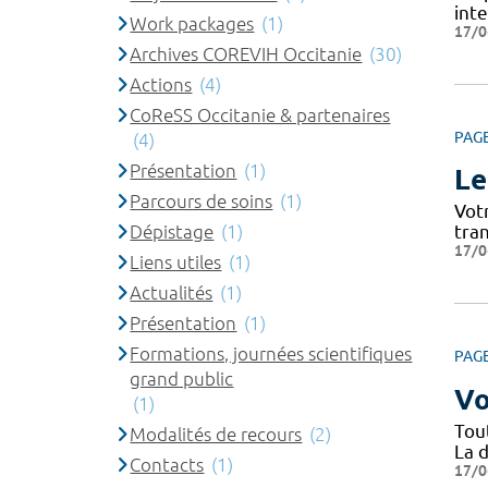
int
Work packages
(1)
17/0
Archives COREVIH Occitanie
(30)
Actions
(4)
CoReSS Occitanie & partenaires
PAG
(4)
Présentation
(1)
Le
Parcours de soins
(1)
Vot
Dépistage
(1)
tra
17/0
Liens utiles
(1)
Actualités
(1)
Présentation
(1)
Formations, journées scientifiques
PAG
grand public
Vo
(1)
Tou
Modalités de recours
(2)
La d
Contacts
(1)
17/0