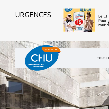
URGENCES
Le CHU
Pour g
tout 
TOUS L