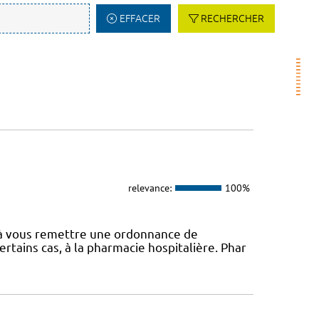
EFFACER
RECHERCHER
relevance:
100%
é à vous remettre une ordonnance de
rtains cas, à la pharmacie hospitalière. Phar