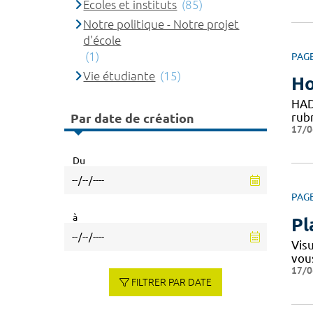
Ecoles et instituts
(85)
Notre politique - Notre projet
d'école
(1)
PAG
Vie étudiante
(15)
Ho
HAD
rubr
Par date de création
17/0
Du
PAG
à
Pl
Vis
vou
17/0
FILTRER PAR DATE