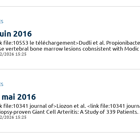
ES
juin 2016
nk file:10553 le téléchargement>Dudli et al. Propionibacte
se vertebral bone marrow lesions cobnsistent with Modic 
2/2026 15:25
ES
 mai 2016
k file:10341 journal of>Liozon et al. <link file:10341 jou
iopsy-proven Giant Cell Arteritis: A Study of 339 Patients
2/2026 15:25