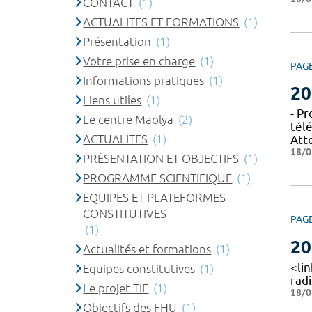
CONTACT
(1)
ACTUALITES ET FORMATIONS
(1)
Présentation
(1)
Votre prise en charge
(1)
PAG
Informations pratiques
(1)
20
Liens utiles
(1)
- P
Le centre Maolya
(2)
tél
ACTUALITES
(1)
Att
18/0
PRÉSENTATION ET OBJECTIFS
(1)
PROGRAMME SCIENTIFIQUE
(1)
EQUIPES ET PLATEFORMES
CONSTITUTIVES
PAG
(1)
20
Actualités et formations
(1)
<li
Equipes constitutives
(1)
radi
Le projet TIE
(1)
18/0
Objectifs des FHU
(1)