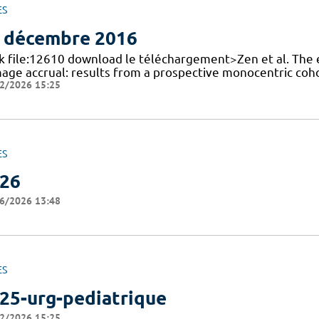
ES
 décembre 2016
nk file:12610 download le téléchargement>Zen et al. The e
age accrual: results from a prospective monocentric coh
2/2026 15:25
ES
26
6/2026 13:48
ES
25-urg-pediatrique
2/2026 15:25