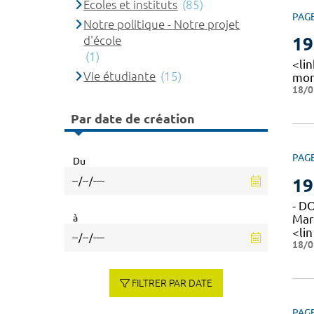
Ecoles et instituts
(85)
PAG
Notre politique - Notre projet
d'école
19
(1)
<li
Vie étudiante
(15)
mon
18/0
Par date de création
PAG
Du
19
- D
à
Mar
<lin
18/0
FILTRER PAR DATE
PAG