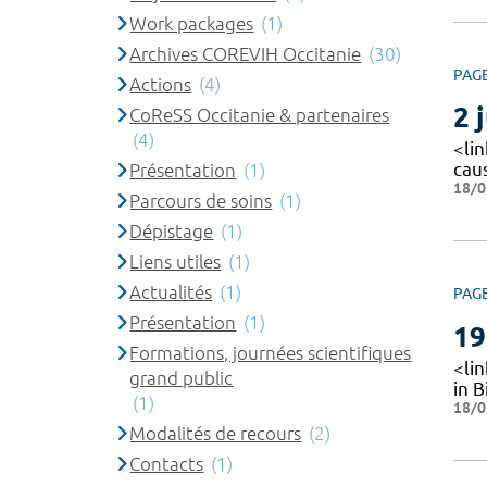
Work packages
(1)
Archives COREVIH Occitanie
(30)
PAG
Actions
(4)
2 
CoReSS Occitanie & partenaires
(4)
<li
cau
Présentation
(1)
18/0
Parcours de soins
(1)
Dépistage
(1)
Liens utiles
(1)
Actualités
(1)
PAG
Présentation
(1)
19
Formations, journées scientifiques
<lin
grand public
in B
(1)
18/0
Modalités de recours
(2)
Contacts
(1)