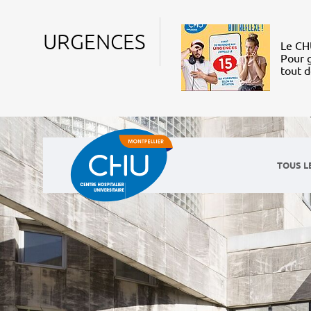
URGENCES
Le CHU
Pour g
tout 
TOUS L