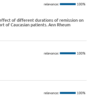
relevance:
100%
ffect of different durations of remission on
ort of Caucasian patients. Ann Rheum
relevance:
100%
relevance:
100%