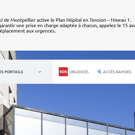
 de Montpellier active le Plan Hôpital en Tension – Niveau 1.
arantir une prise en charge adaptée à chacun, appelez le 15 av
déplacement aux urgences.
URGENCES
ACCÈS RAPIDES
ES PORTAILS