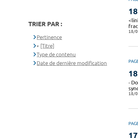
18
<lin
TRIER PAR :
fra
18/0
Pertinence
[Titre]
Type de contenu
PAG
Date de dernière modification
18
- Do
syn
18/0
PAG
17