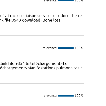
relevance:
100%
f a fracture liaison service to reduce the re-
link file:9543 download>Bone loss
relevance:
100%
 <link file:9354 le téléchargement>Le
téléchargement>Manifestations pulmonaires e
relevance:
100%