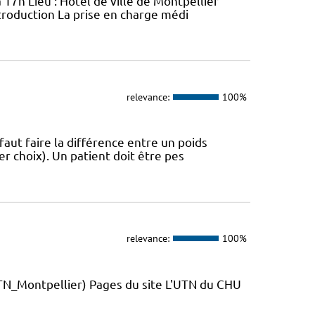
 17h Lieu : Hôtel de ville de Montpellier
troduction La prise en charge médi
relevance:
100%
 faut faire la différence entre un poids
r choix). Un patient doit être pes
relevance:
100%
_Montpellier) Pages du site L'UTN du CHU