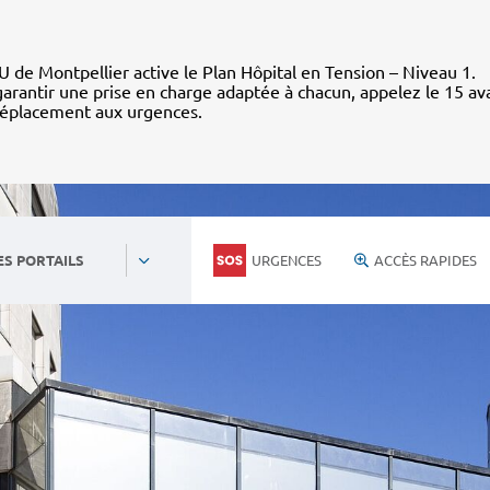
 de Montpellier active le Plan Hôpital en Tension – Niveau 1.
arantir une prise en charge adaptée à chacun, appelez le 15 av
déplacement aux urgences.
URGENCES
ACCÈS RAPIDES
ES PORTAILS