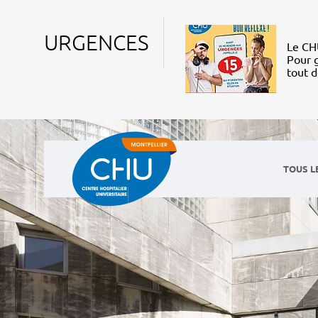
URGENCES
Le CHU
Pour g
tout 
TOUS L