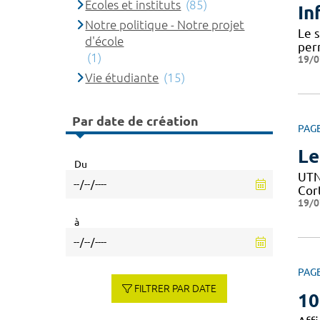
Ecoles et instituts
(85)
In
Notre politique - Notre projet
Le 
d'école
per
(1)
19/0
Vie étudiante
(15)
Par date de création
PAG
Le
Du
UTN 
Cor
19/0
à
PAG
FILTRER PAR DATE
10