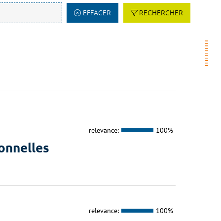
EFFACER
RECHERCHER
relevance:
100%
onnelles
relevance:
100%