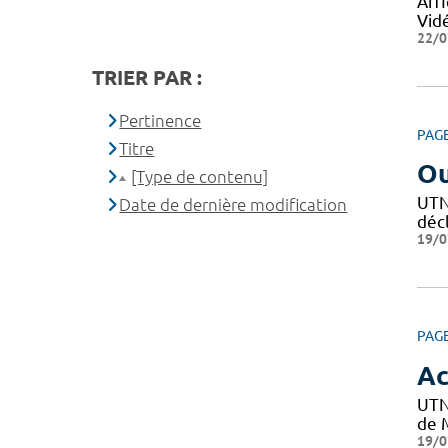
Affi
Vid
22/0
TRIER PAR :
Pertinence
PAG
Titre
Ou
[Type de contenu]
UTN 
Date de dernière modification
décl
19/0
PAG
Ac
UTN
de M
19/0