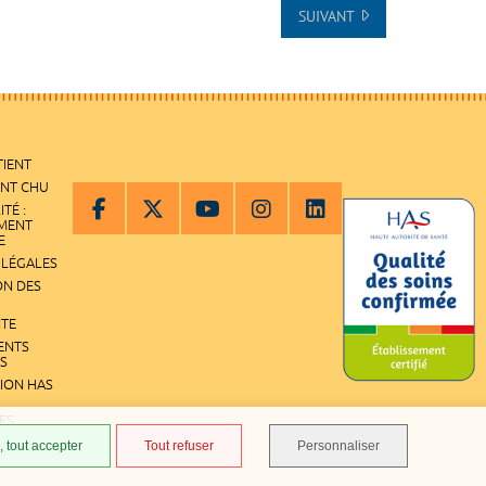
SUIVANT
TIENT
ENT CHU
ITÉ :
EMENT
E
 LÉGALES
ON DES
ITE
ENTS
S
TION HAS
ES
 tout accepter
Tout refuser
Personnaliser