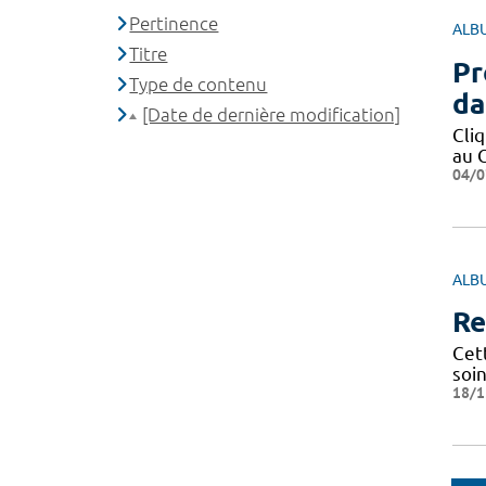
Pertinence
ALB
Titre
Pr
Type de contenu
da
[Date de dernière modification]
Cli
au C
04/0
ALB
Re
Cet
soi
18/1