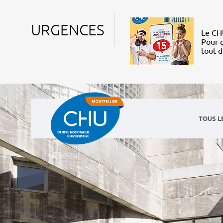
URGENCES
Le CHU
Pour g
tout 
TOUS L