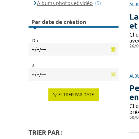
Albums photos et vidéo
(5)
ALB
La
Par date de création
et
Cli
avec
Du
26/0
à
ALB
Pe
FILTRER PAR DATE
en
Cliq
pré
30/0
TRIER PAR :