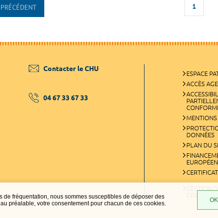
1
PRÉCÉDENT
Contacter le CHU
ESPACE PA
ACCÈS AG
ACCESSIBIL
04 67 33 67 33
PARTIELL
CONFORM
MENTIONS
PROTECTI
DONNÉES
PLAN DU S
FINANCEM
EUROPÉEN
CERTIFICA
GESTION D
COOKIES
ques de fréquentation, nous sommes susceptibles de déposer des
OK,
t, au préalable, votre consentement pour chacun de ces cookies.