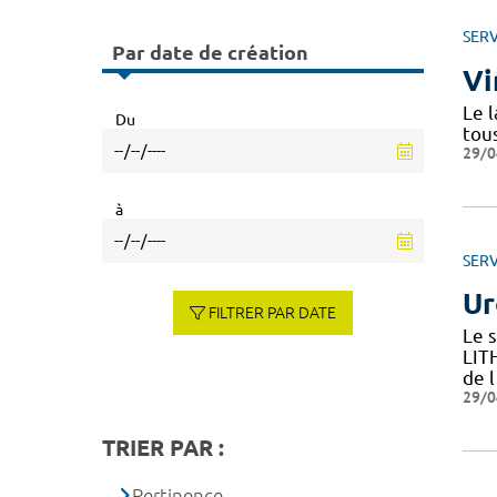
SERV
Par date de création
Vi
Le l
Du
tou
29/0
à
SERV
Ur
FILTRER PAR DATE
Le 
LIT
de l
29/0
TRIER PAR :
Pertinence