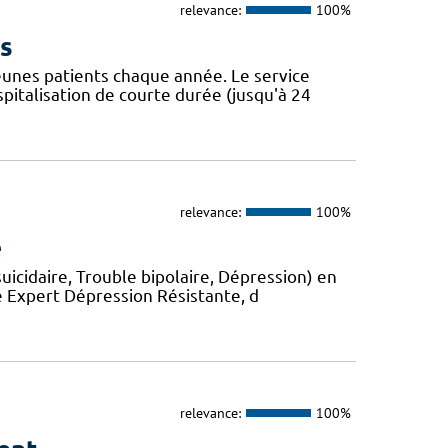
relevance:
100%
s
jeunes patients chaque année. Le service
italisation de courte durée (jusqu'à 24
relevance:
100%
e
uicidaire, Trouble bipolaire, Dépression) en
e Expert Dépression Résistante, d
relevance:
100%