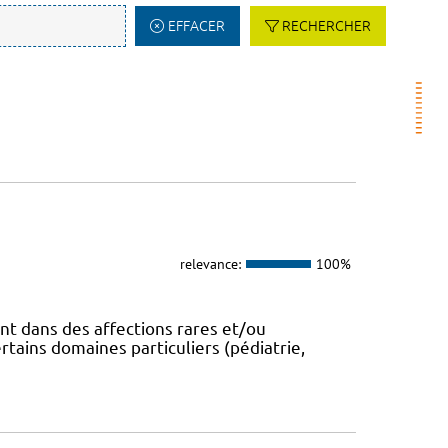
EFFACER
RECHERCHER
relevance:
100%
t dans des affections rares et/ou
ains domaines particuliers (pédiatrie,