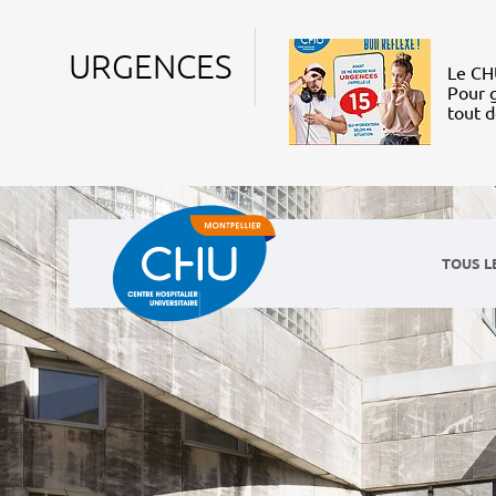
URGENCES
Le CHU
Pour g
tout 
TOUS L