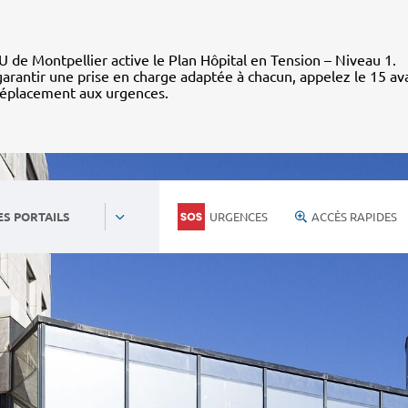
 de Montpellier active le Plan Hôpital en Tension – Niveau 1.
arantir une prise en charge adaptée à chacun, appelez le 15 av
déplacement aux urgences.
URGENCES
ACCÈS RAPIDES
ES PORTAILS