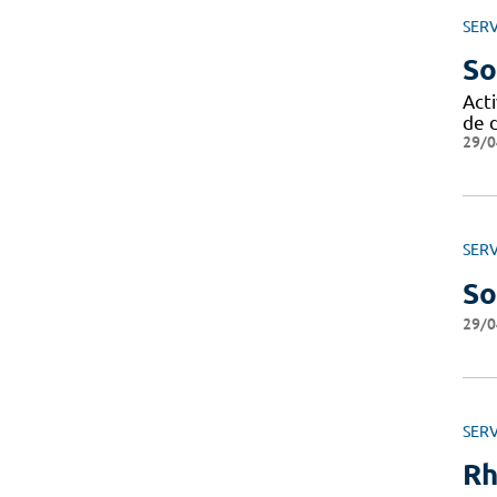
SERV
So
Acti
de d
29/0
SERV
So
29/0
SERV
Rh