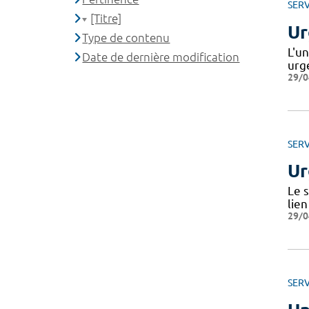
SERV
[Titre]
Ur
Type de contenu
L'u
Date de dernière modification
urg
29/0
SERV
Ur
Le s
lie
29/0
SERV