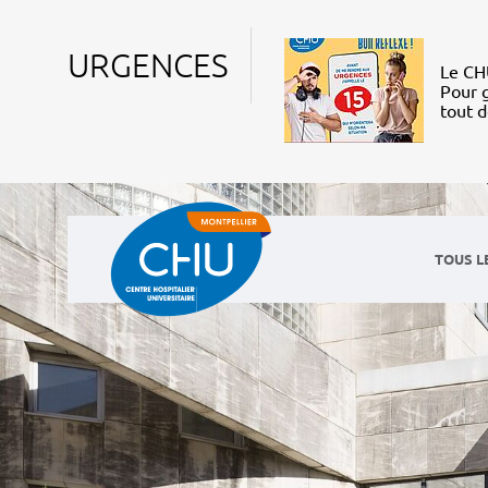
URGENCES
Le CHU
Pour g
tout 
TOUS L