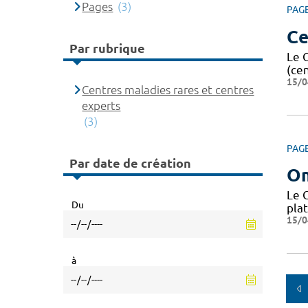
Pages
(3)
PAG
Ce
Par rubrique
Le 
(ce
15/0
Centres maladies rares et centres
experts
(3)
PAG
Par date de création
O
Le 
Du
pla
15/0
à