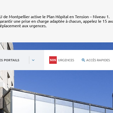
 de Montpellier active le Plan Hôpital en Tension – Niveau 1.
arantir une prise en charge adaptée à chacun, appelez le 15 av
déplacement aux urgences.
URGENCES
ACCÈS RAPIDES
ES PORTAILS