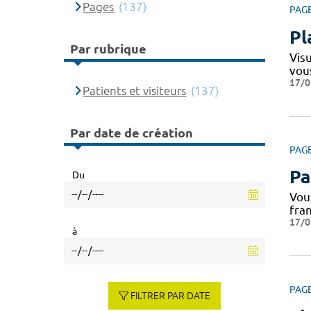
Pages
(137)
PAG
Pl
Par rubrique
Vis
vou
17/0
Patients et visiteurs
(137)
Par date de création
PAG
Pa
Du
Vous
fra
17/0
à
PAG
FILTRER PAR DATE