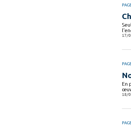
PAG
Ch
Seu
l'e
17/0
PAG
No
En 
œuv
18/0
PAG