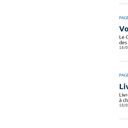
PAG
Vo
Le 
des 
18/0
PAG
Li
Livr
à ch
18/0