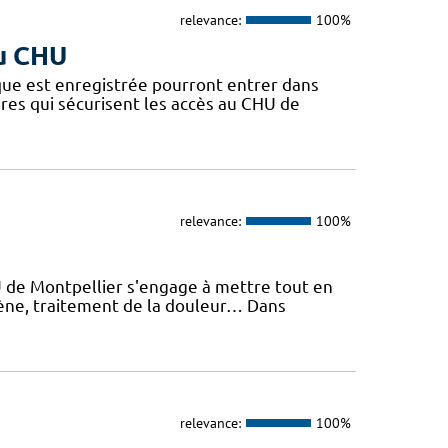
relevance:
100%
du CHU
que est enregistrée pourront entrer dans
ères qui sécurisent les accès au CHU de
relevance:
100%
U de Montpellier s'engage à mettre tout en
giène, traitement de la douleur… Dans
relevance:
100%