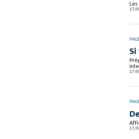
Les
17/0
PAG
Si
Prép
int
17/0
PAG
De
Affi
17/0