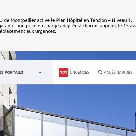
 de Montpellier active le Plan Hôpital en Tension – Niveau 1.
arantir une prise en charge adaptée à chacun, appelez le 15 av
déplacement aux urgences.
URGENCES
ACCÈS RAPIDES
ES PORTAILS