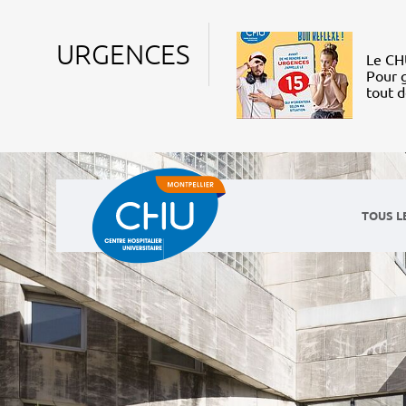
URGENCES
Le CHU
Pour g
tout 
TOUS L