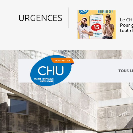
URGENCES
Le CHU
Pour g
tout 
TOUS L