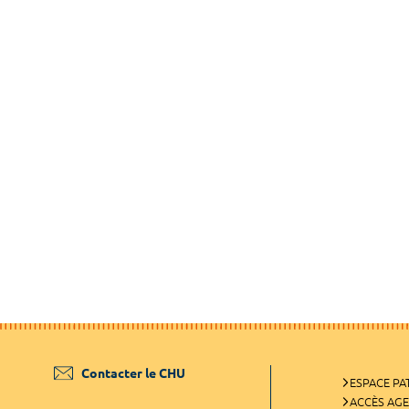
Contacter le CHU
ESPACE PA
ACCÈS AG