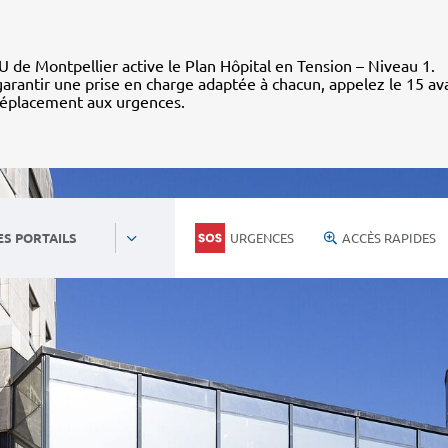
 de Montpellier active le Plan Hôpital en Tension – Niveau 1.
arantir une prise en charge adaptée à chacun, appelez le 15 av
déplacement aux urgences.
URGENCES
ACCÈS RAPIDES
ES PORTAILS