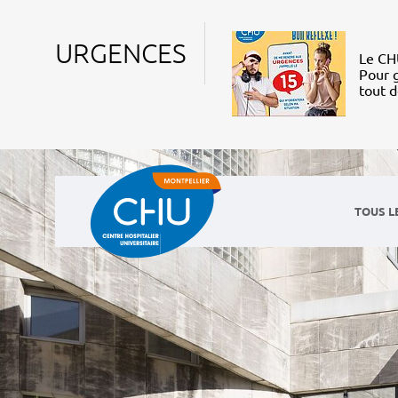
URGENCES
Le CHU
Pour g
tout 
TOUS L