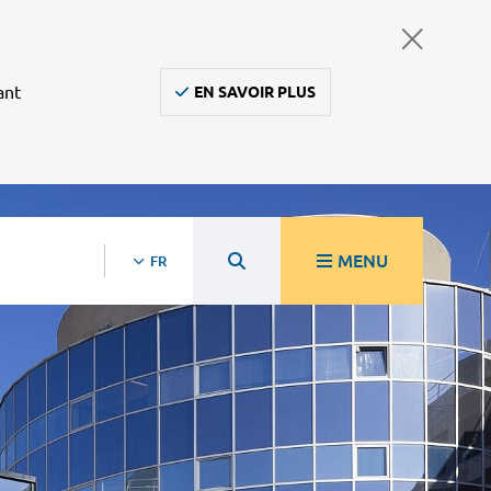
ant
EN SAVOIR PLUS
MENU
FR