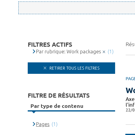
FILTRES ACTIFS
Résu
Par rubrique: Work packages
(1)
RETIRER TOUS LES FILTRES
PAG
Wo
FILTRE DE RÉSULTATS
Axe
l'in
Par type de contenu
22/0
Pages
(1)