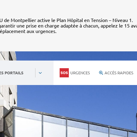
 de Montpellier active le Plan Hôpital en Tension – Niveau 1.
arantir une prise en charge adaptée à chacun, appelez le 15 av
déplacement aux urgences.
URGENCES
ACCÈS RAPIDES
ES PORTAILS