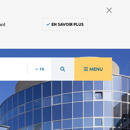
ant
EN SAVOIR PLUS
MENU
FR