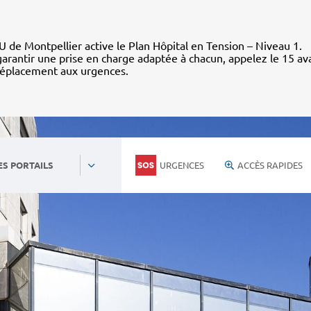
 de Montpellier active le Plan Hôpital en Tension – Niveau 1.
arantir une prise en charge adaptée à chacun, appelez le 15 av
déplacement aux urgences.
URGENCES
ACCÈS RAPIDES
ES PORTAILS