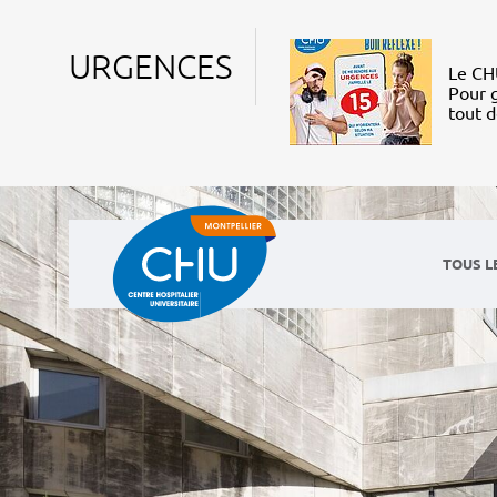
URGENCES
Le CHU
Pour g
tout 
TOUS L