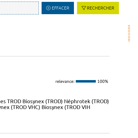
EFFACER
RECHERCHER
relevance:
100%
 les TROD Biosynex (TROD) Néphrotek (TROD)
ynex (TROD VHC) Biosynex (TROD VIH