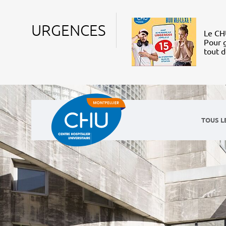
URGENCES
Le CHU
Pour g
tout 
TOUS L