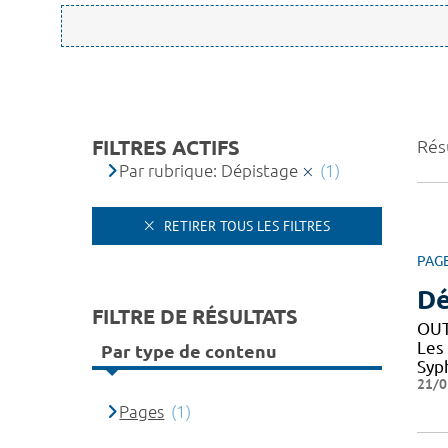
FILTRES ACTIFS
Résu
Par rubrique: Dépistage
(1)
RETIRER TOUS LES FILTRES
PAG
Dé
FILTRE DE RÉSULTATS
OUT
Les
Par type de contenu
Syph
21/0
Pages
(1)