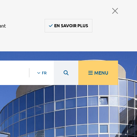
ant
EN SAVOIR PLUS
MENU
FR