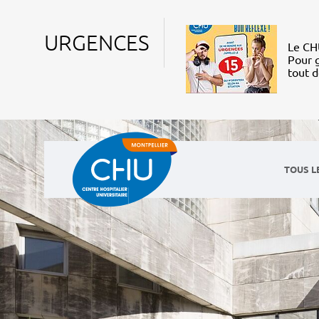
URGENCES
Le CHU
Pour g
tout 
TOUS L