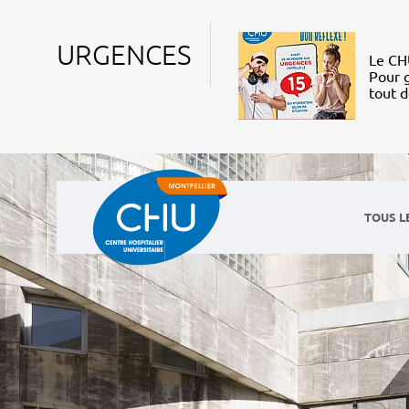
URGENCES
Le CHU
Pour g
tout 
TOUS L