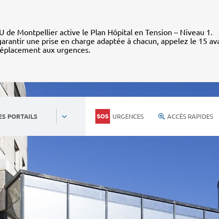
 de Montpellier active le Plan Hôpital en Tension – Niveau 1.
arantir une prise en charge adaptée à chacun, appelez le 15 av
déplacement aux urgences.
URGENCES
ACCÈS RAPIDES
ES PORTAILS