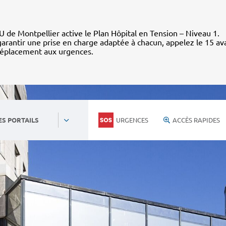
 de Montpellier active le Plan Hôpital en Tension – Niveau 1.
arantir une prise en charge adaptée à chacun, appelez le 15 av
déplacement aux urgences.
URGENCES
ACCÈS RAPIDES
ES PORTAILS