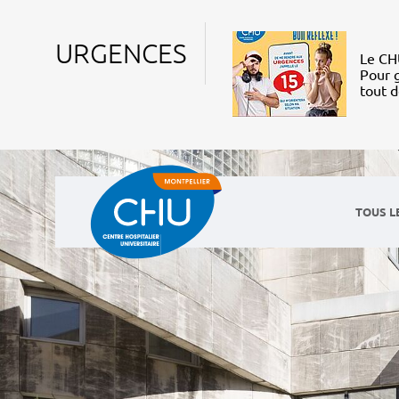
URGENCES
Le CHU
Pour g
tout 
TOUS L