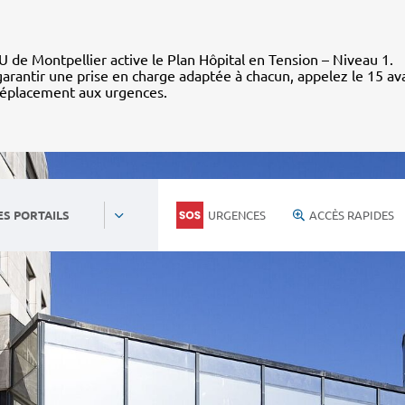
 de Montpellier active le Plan Hôpital en Tension – Niveau 1.
arantir une prise en charge adaptée à chacun, appelez le 15 av
déplacement aux urgences.
URGENCES
ACCÈS RAPIDES
ES PORTAILS