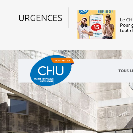
URGENCES
Le CHU
Pour g
tout 
TOUS L