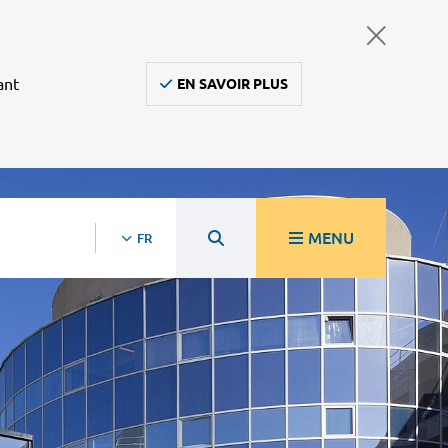
ant
EN SAVOIR PLUS
MENU
FR