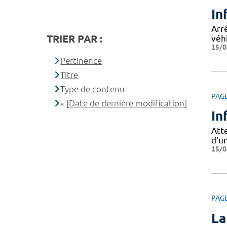
In
Arrê
TRIER PAR :
véhi
15/0
Pertinence
Titre
Type de contenu
PAG
[Date de dernière modification]
In
Att
d'u
15/0
PAG
La