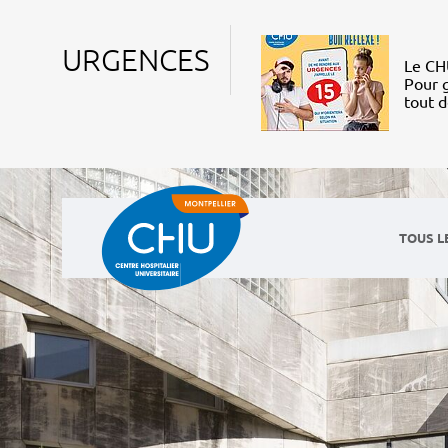
URGENCES
Le CHU
Pour g
tout 
TOUS L