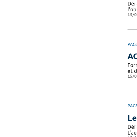
Dér
l’ob
15/0
PAG
A
For
et 
15/0
PAG
Le
Défi
L’au