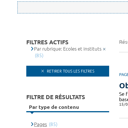
FILTRES ACTIFS
Résu
Par rubrique: Ecoles et instituts
(85)
RETIRER TOUS LES FILTRES
PAG
Ob
Se f
FILTRE DE RÉSULTATS
bas
15/0
Par type de contenu
Pages
(85)