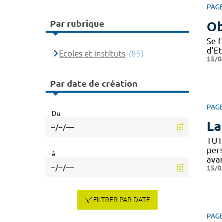
PAG
Par rubrique
Ob
Se 
d’E
Ecoles et instituts
(85)
15/0
Par date de création
PAG
Du
La
TUT
per
à
ava
15/0
FILTRER PAR DATE
PAG