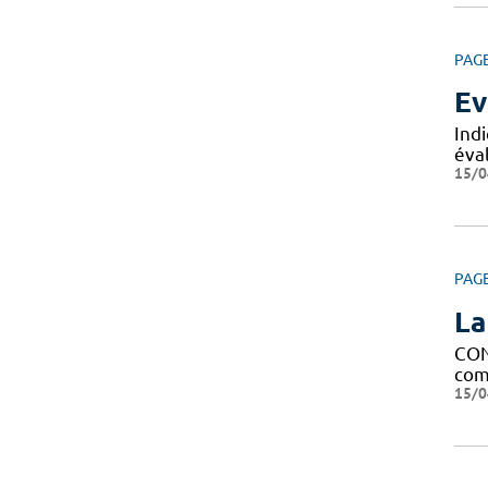
PAG
Ev
Ind
éval
15/0
PAG
La
CON
comp
15/0