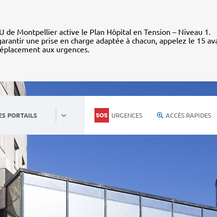
 de Montpellier active le Plan Hôpital en Tension – Niveau 1.
arantir une prise en charge adaptée à chacun, appelez le 15 av
déplacement aux urgences.
URGENCES
ACCÈS RAPIDES
ES PORTAILS