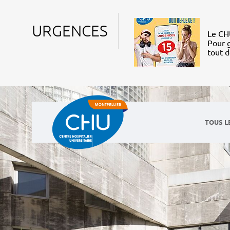
URGENCES
Le CHU
Pour g
tout 
TOUS L