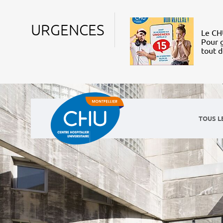
URGENCES
Le CHU
Pour g
tout 
TOUS L