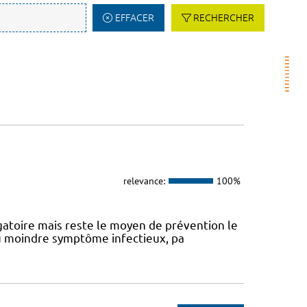
EFFACER
RECHERCHER
relevance:
100%
atoire mais reste le moyen de prévention le
 au moindre symptôme infectieux, pa