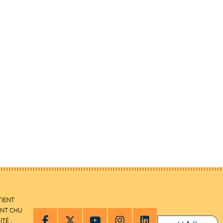
TIENT
ENT CHU
ITÉ :