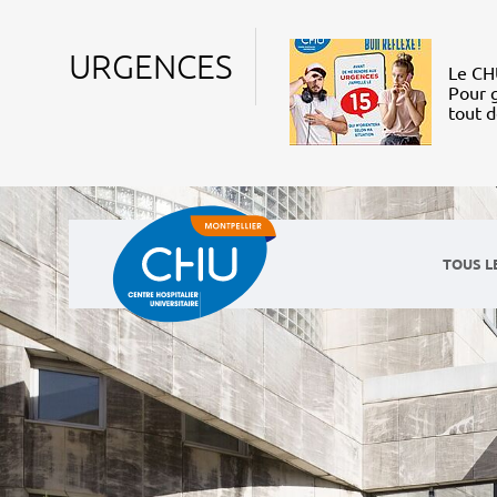
URGENCES
Le CHU
Pour g
tout 
TOUS L