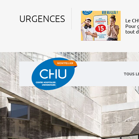
URGENCES
Le CHU
Pour g
tout 
TOUS L