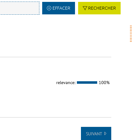
EFFACER
RECHERCHER
relevance:
100%
SUIVANT