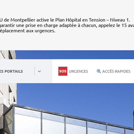
 de Montpellier active le Plan Hôpital en Tension – Niveau 1.
arantir une prise en charge adaptée à chacun, appelez le 15 av
déplacement aux urgences.
URGENCES
ACCÈS RAPIDES
ES PORTAILS