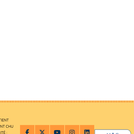
TIENT
ENT CHU
ITÉ :