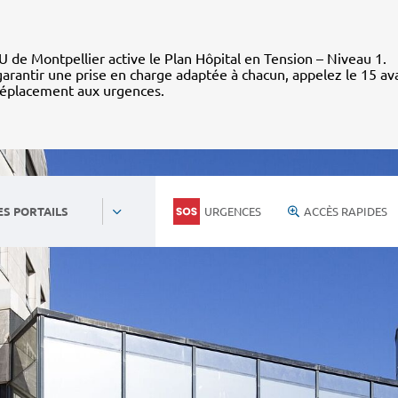
 de Montpellier active le Plan Hôpital en Tension – Niveau 1.
arantir une prise en charge adaptée à chacun, appelez le 15 av
déplacement aux urgences.
URGENCES
ACCÈS RAPIDES
ES PORTAILS