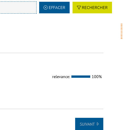
EFFACER
RECHERCHER
relevance:
100%
SUIVANT