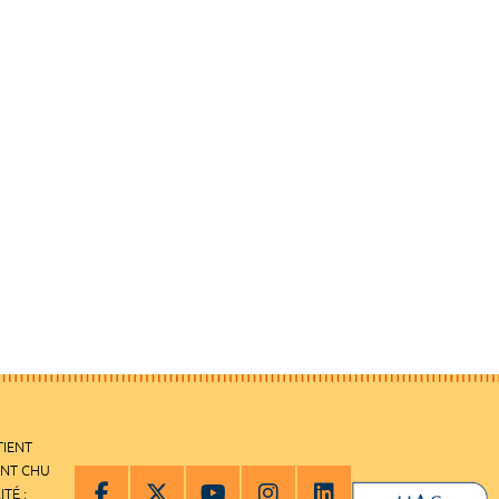
TIENT
ENT CHU
ITÉ :