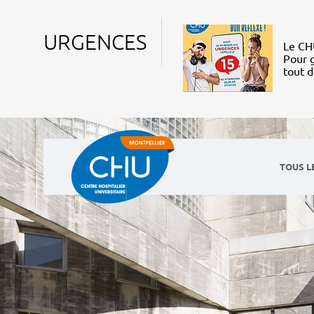
URGENCES
Le CHU
Pour g
tout 
TOUS L