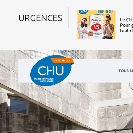
URGENCES
Le CHU
Pour g
tout 
TOUS L