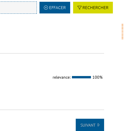
EFFACER
RECHERCHER
relevance:
100%
SUIVANT