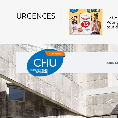
URGENCES
Le CHU
Pour g
tout 
TOUS L