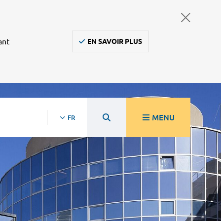
ant
EN SAVOIR PLUS
MENU
FR