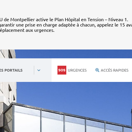
 de Montpellier active le Plan Hôpital en Tension – Niveau 1.
arantir une prise en charge adaptée à chacun, appelez le 15 av
déplacement aux urgences.
URGENCES
ACCÈS RAPIDES
ES PORTAILS