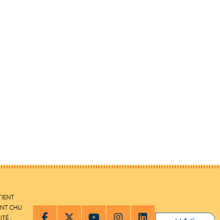
TIENT
ENT CHU
ITÉ :