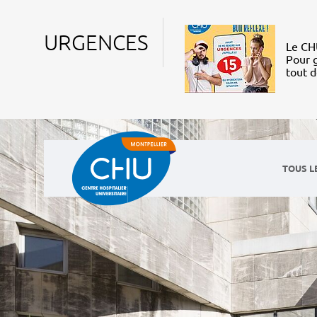
URGENCES
Le CHU
Pour g
tout 
TOUS L