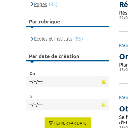
Ré
Pages
(85)
Résu
22/0
Par rubrique
Ecoles et instituts
(85)
PAG
Or
Par date de création
Pla
15/0
Du
à
PAG
Ob
Se 
d’E
FILTRER PAR DATE
15/0