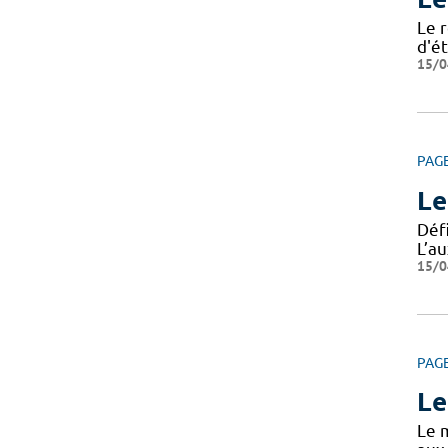
Le r
d'ét
15/0
PAG
Le
Défi
L’au
15/0
PAG
Le
Le m