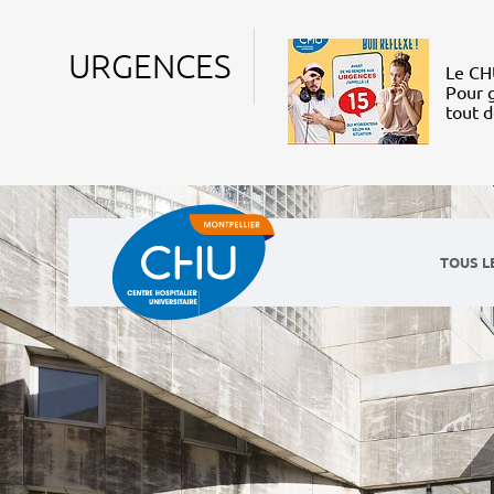
URGENCES
Le CHU
Pour g
tout 
TOUS L