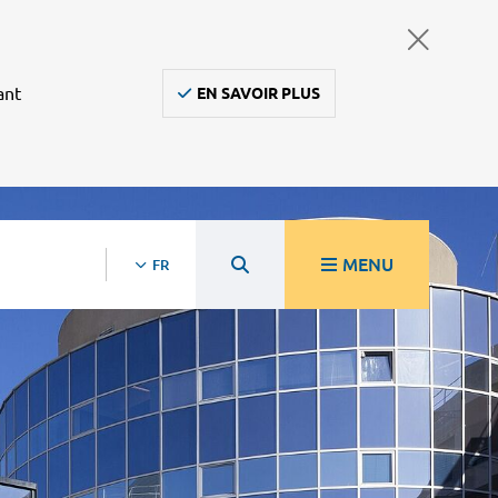
ant
EN SAVOIR PLUS
MENU
FR