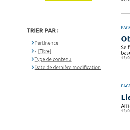
PAG
TRIER PAR :
Ob
Pertinence
Se f
[Titre]
bas
15/0
Type de contenu
Date de dernière modification
PAG
Li
Affi
15/0