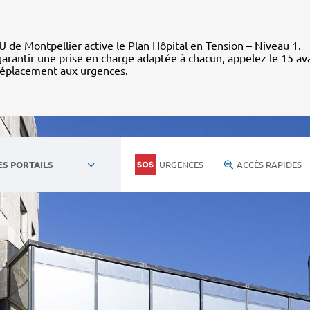
 de Montpellier active le Plan Hôpital en Tension – Niveau 1.
arantir une prise en charge adaptée à chacun, appelez le 15 av
déplacement aux urgences.
URGENCES
ACCÈS RAPIDES
ES PORTAILS