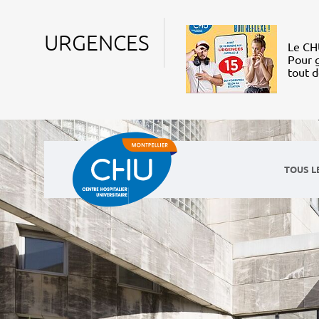
URGENCES
Le CHU
Pour g
tout 
TOUS L