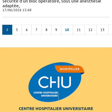
sécurité d'un bloc opératoire, sous une anesthésie
adaptée,
17/06/2026 13:48
5
6
7
8
9
10
11
12
13
CENTRE HOSPITALIER UNIVERSITAIRE