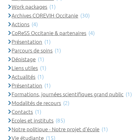
Work packages
(1)
Archives COREVIH Occitanie
(30)
Actions
(4)
CoReSS Occitanie & partenaires
(4)
Présentation
(1)
Parcours de soins
(1)
Dépistage
(1)
Liens utiles
(1)
Actualités
(1)
Présentation
(1)
Formations, journées scientifiques grand public
(1)
Modalités de recours
(2)
Contacts
(1)
Ecoles et instituts
(85)
Notre politique - Notre projet d'école
(1)
Vie étudiante
(15)